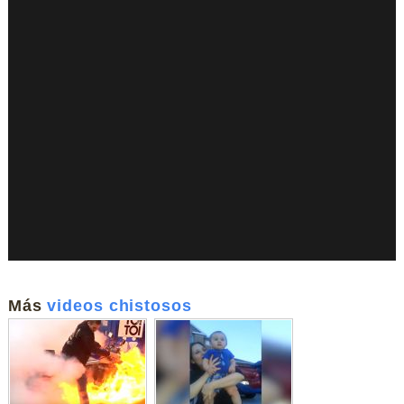
Más
videos chistosos