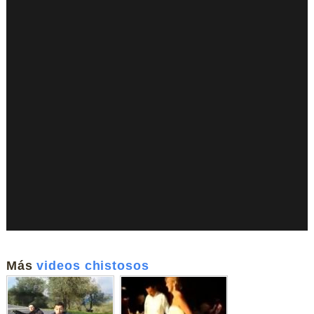
Más
videos chistosos