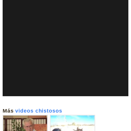
Más
videos chistosos