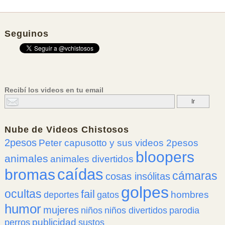
Seguinos
Recibí los videos en tu email
Nube de
Videos Chistosos
2pesos
Peter capusotto y sus videos 2pesos
bloopers
animales
animales divertidos
caídas
bromas
cámaras
cosas insólitas
golpes
ocultas
fail
hombres
deportes
gatos
humor
mujeres
niños
niños divertidos
parodia
publicidad
perros
sustos