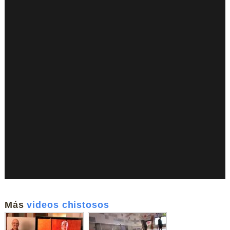
Más
videos chistosos