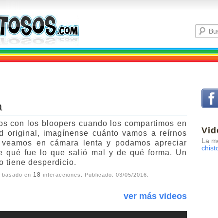
a
os con los bloopers cuando los compartimos en
Vid
d original, imagínense cuánto vamos a reírnos
La me
 veamos en cámara lenta y podamos apreciar
chist
 qué fue lo que salió mal y de qué forma. Un
o tiene desperdicio.
18
, basado en
interacciones. Publicado:
03/05/2016
.
s
ver más videos