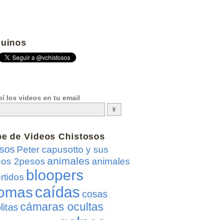
uinos
í los videos en tu email
be de
Videos Chistosos
sos
Peter capusotto y sus
animales
eos 2pesos
animales
bloopers
rtidos
caídas
omas
cosas
cámaras ocultas
litas