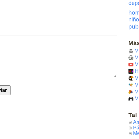
dep
hom
niño
pub
Más
V
V
V
H
V
V
V
V
Tal
Ar
Pá
Me