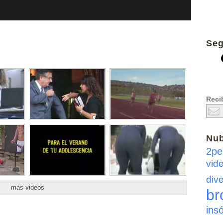
Seg
Recib
Nu
2pe
vid
dive
más videos
br
insó