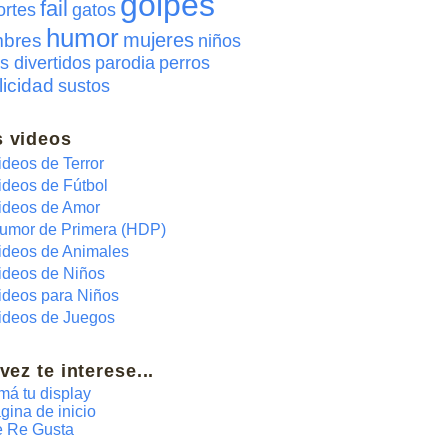
golpes
fail
ortes
gatos
humor
mujeres
bres
niños
s divertidos
parodia
perros
licidad
sustos
 videos
ideos de Terror
ideos de Fútbol
ideos de Amor
umor de Primera (HDP)
ideos de Animales
ideos de Niños
ideos para Niños
ideos de Juegos
 vez te interese...
má tu display
gina de inicio
 Re Gusta