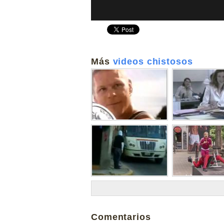
Más
videos chistosos
Comentarios