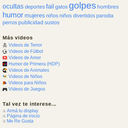
golpes
ocultas
fail
hombres
deportes
gatos
humor
mujeres
niños
niños divertidos
parodia
publicidad
perros
sustos
Más videos
Videos de Terror
Videos de Fútbol
Videos de Amor
Humor de Primera (HDP)
Videos de Animales
Videos de Niños
Videos para Niños
Videos de Juegos
Tal vez te interese...
Armá tu display
Página de inicio
Me Re Gusta