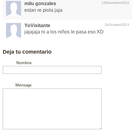
milu gonzales
13/Diciembre/2013
estan re piola jaja
YoVisitante
11/Octubre/2013
jajajaja ni a los niños le pasa eso XD
Deja tu comentario
Nombre
Mensaje