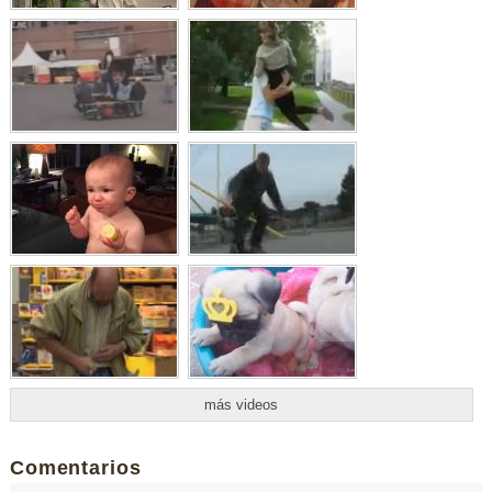
más videos
Comentarios