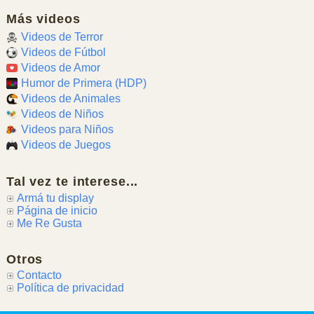
Más videos
Videos de Terror
Videos de Fútbol
Videos de Amor
Humor de Primera (HDP)
Videos de Animales
Videos de Niños
Videos para Niños
Videos de Juegos
Tal vez te interese...
Armá tu display
Página de inicio
Me Re Gusta
Otros
Contacto
Política de privacidad