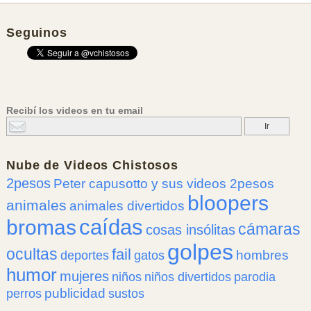
Seguinos
Recibí los videos en tu email
Nube de
Videos Chistosos
2pesos
Peter capusotto y sus videos 2pesos
bloopers
animales
animales divertidos
caídas
bromas
cámaras
cosas insólitas
golpes
ocultas
fail
hombres
deportes
gatos
humor
mujeres
niños
niños divertidos
parodia
publicidad
perros
sustos