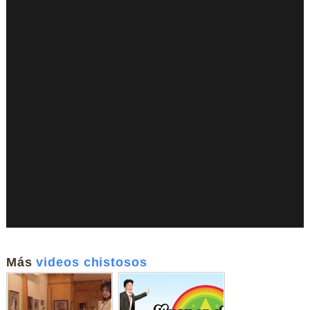
Más
videos chistosos