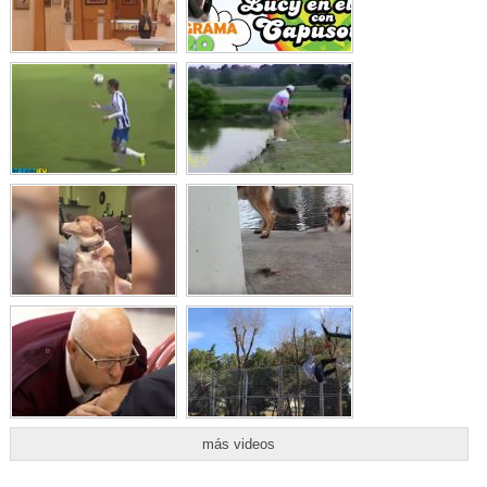
más videos