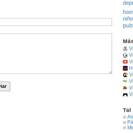
dep
hom
niño
pub
Más
V
V
V
H
V
V
V
V
Tal
Ar
Pá
Me