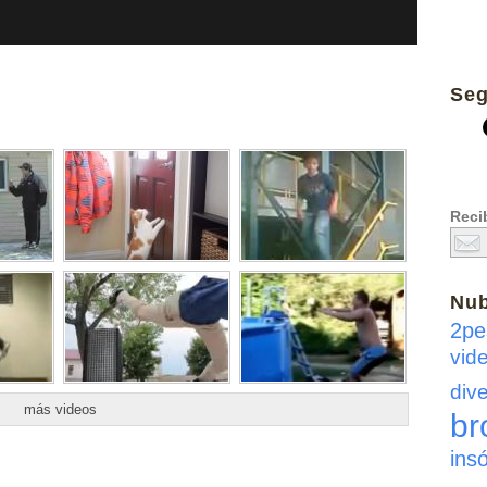
Seg
Recib
Nu
2pe
vid
dive
más videos
br
insó