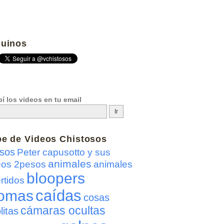
uinos
í los videos en tu email
be de
Videos Chistosos
sos
Peter capusotto y sus
animales
eos 2pesos
animales
bloopers
rtidos
caídas
omas
cosas
cámaras ocultas
litas