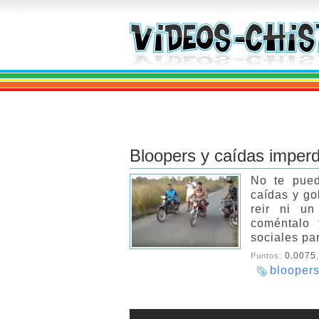
Bloopers y caídas imperd
No te pued
caídas y go
reir ni un
coméntalo 
sociales pa
0.0075
Puntos:
blooper