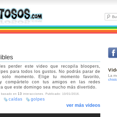
ibles
es perder este video que recopila bloopers,
Vid
lpes para todos los gustos. No podrás parar de
La me
 solo momento. Elige tu momento favorito,
chist
y compártelo con tus amigos en las redes
ra que este domingo sea mucho más divertido.
13
, basado en
interacciones. Publicado:
10/01/2016
.
s
caídas
golpes
ver más videos