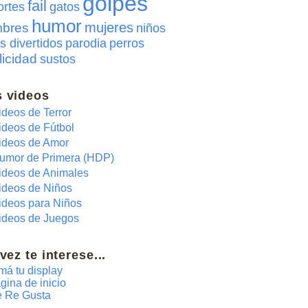
golpes
fail
ortes
gatos
humor
mujeres
bres
niños
s divertidos
parodia
perros
licidad
sustos
 videos
ideos de Terror
ideos de Fútbol
ideos de Amor
umor de Primera (HDP)
ideos de Animales
ideos de Niños
ideos para Niños
ideos de Juegos
 vez te interese...
má tu display
gina de inicio
 Re Gusta