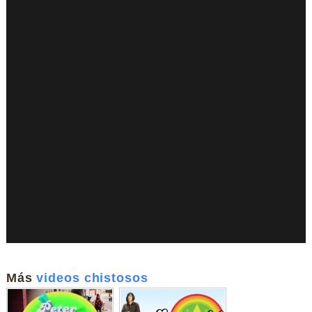
Más
videos chistosos