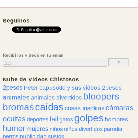
Seguinos
Recibí los videos en tu email
Nube de
Videos Chistosos
2pesos
Peter capusotto y sus videos 2pesos
bloopers
animales
animales divertidos
caídas
bromas
cámaras
cosas insólitas
golpes
ocultas
fail
hombres
deportes
gatos
humor
mujeres
niños
niños divertidos
parodia
publicidad
perros
sustos