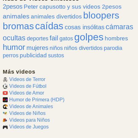
2pesos
Peter capusotto y sus videos 2pesos
bloopers
animales
animales divertidos
caídas
bromas
cámaras
cosas insólitas
golpes
ocultas
fail
hombres
deportes
gatos
humor
mujeres
niños
niños divertidos
parodia
publicidad
perros
sustos
Más videos
Videos de Terror
Videos de Fútbol
Videos de Amor
Humor de Primera (HDP)
Videos de Animales
Videos de Niños
Videos para Niños
Videos de Juegos