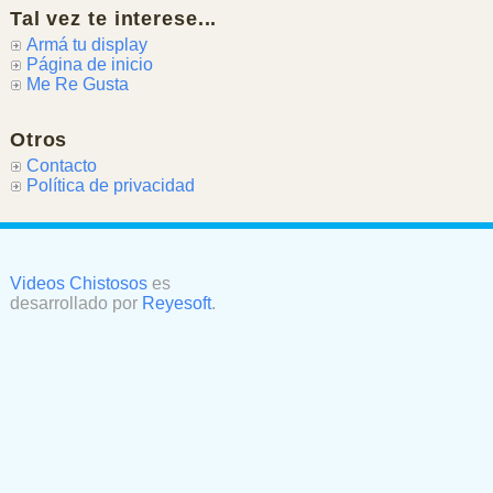
Tal vez te interese...
Armá tu display
Página de inicio
Me Re Gusta
Otros
Contacto
Política de privacidad
Videos Chistosos
es
desarrollado por
Reyesoft
.