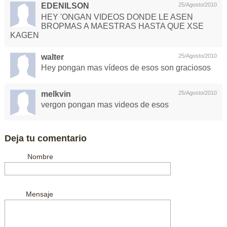
EDENILSON
25/Agosto/2010
HEY 'ONGAN VIDEOS DONDE LE ASEN
BROPMAS A MAESTRAS HASTA QUE XSE
KAGEN
walter
25/Agosto/2010
Hey pongan mas vídeos de esos son graciosos
melkvin
25/Agosto/2010
vergon pongan mas videos de esos
Deja tu comentario
Nombre
Mensaje