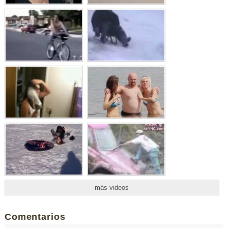
más videos
Comentarios