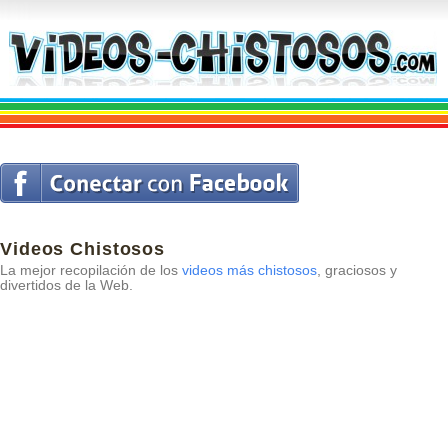
Videos Chistosos
La mejor recopilación de los
videos más chistosos
, graciosos y
divertidos de la Web.