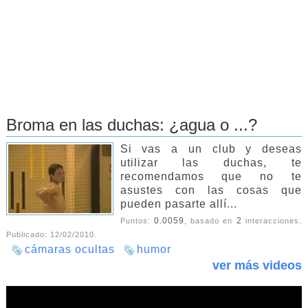
Broma en las duchas: ¿agua o ...?
Si vas a un club y deseas
utilizar las duchas, te
recomendamos que no te
asustes con las cosas que
pueden pasarte allí...
0.0059
2
Puntos:
, basado en
interacciones.
Publicado:
12/02/2010
.
cámaras ocultas
humor
ver más videos