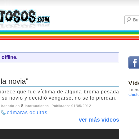
offline.
la novia"
Vid
La me
parece que fue víctima de alguna broma pesada
chist
 su novio y decidió vengarse, no se lo pierdan.
8
, basado en
interacciones. Publicado:
01/05/2012
.
cámaras ocultas
ver más videos