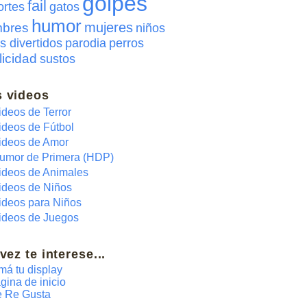
golpes
fail
ortes
gatos
humor
mujeres
bres
niños
s divertidos
parodia
perros
licidad
sustos
 videos
ideos de Terror
ideos de Fútbol
ideos de Amor
umor de Primera (HDP)
ideos de Animales
ideos de Niños
ideos para Niños
ideos de Juegos
 vez te interese...
má tu display
gina de inicio
 Re Gusta