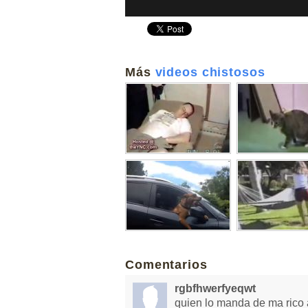
Más
videos chistosos
Comentarios
rgbfhwerfyeqwt
quien lo manda de ma rico a