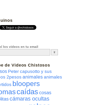
uinos
í los videos en tu email
be de
Videos Chistosos
sos
Peter capusotto y sus
animales
eos 2pesos
animales
bloopers
rtidos
caídas
omas
cosas
cámaras ocultas
litas