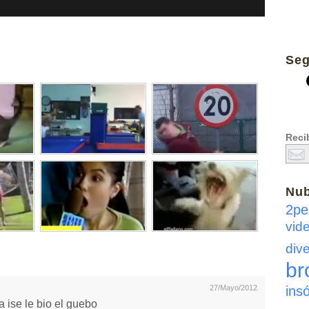
Seg
Recib
Nu
2pe
vid
dive
br
insó
27/Mayo/2012
 ise le bio el guebo