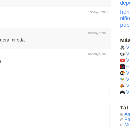
dep
hom
10/Mayo/2012
niño
pub
08/Mayo/2012
Más
adera mireda
V
V
06/Mayo/2012
V
s
H
V
V
V
V
Tal
Ar
Pá
Me