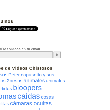
uinos
í los videos en tu email
be de
Videos Chistosos
sos
Peter capusotto y sus
animales
eos 2pesos
animales
bloopers
rtidos
caídas
omas
cosas
cámaras ocultas
litas