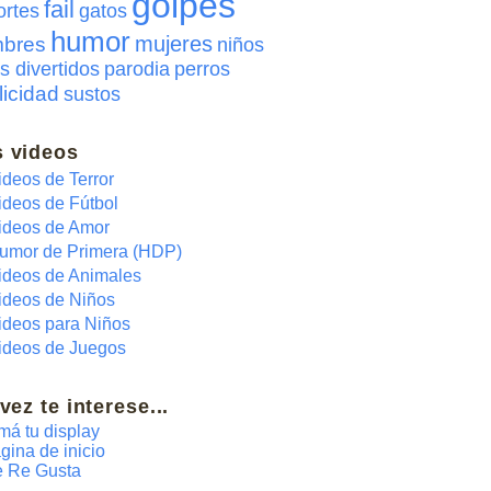
golpes
fail
ortes
gatos
humor
mujeres
bres
niños
s divertidos
parodia
perros
licidad
sustos
 videos
ideos de Terror
ideos de Fútbol
ideos de Amor
umor de Primera (HDP)
ideos de Animales
ideos de Niños
ideos para Niños
ideos de Juegos
 vez te interese...
má tu display
gina de inicio
 Re Gusta