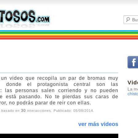
 un video que recopila un par de bromas muy
Vid
 donde el protagonista central son las
La me
s: las personas salen corriendo y no pueden
chist
ue está pasando. No te pierdas sus caras de
ror, no podrás parar de reir con ellas.
30
, basado en
interacciones. Publicado:
05/08/2014
.
ver más videos