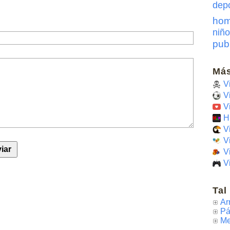
dep
hom
niño
pub
Más
V
V
V
H
V
V
V
V
Tal
Ar
Pá
Me