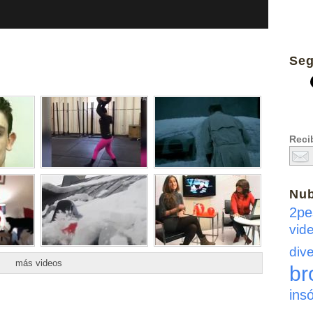
Seg
Recib
Nu
2pe
vid
dive
más videos
br
insó