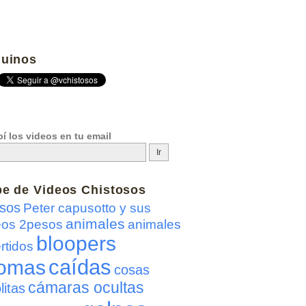
uinos
í los videos en tu email
be de
Videos Chistosos
sos
Peter capusotto y sus
animales
eos 2pesos
animales
bloopers
rtidos
caídas
omas
cosas
cámaras ocultas
litas