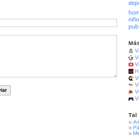
dep
hom
niño
pub
Más
V
V
V
H
V
V
V
V
Tal
Ar
Pá
Me