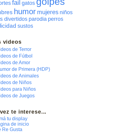
golpes
fail
ortes
gatos
humor
mujeres
bres
niños
s divertidos
parodia
perros
licidad
sustos
 videos
ideos de Terror
ideos de Fútbol
ideos de Amor
umor de Primera (HDP)
ideos de Animales
ideos de Niños
ideos para Niños
ideos de Juegos
 vez te interese...
má tu display
gina de inicio
 Re Gusta