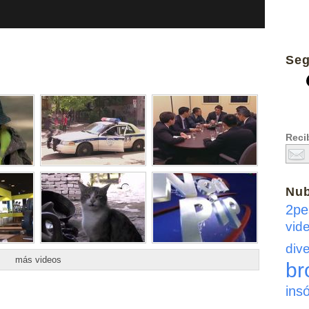
Seg
Recib
Nu
2pe
vid
dive
más videos
br
insó