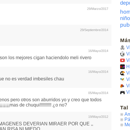
dep
29/Marzo/2017
hom
niño
pub
29/Septiembre/2014
Más
V
16/Mayo/2014
V
son los mejores cigan haciendolo meli rivero
V
H
16/Mayo/2014
V
ue no es verdad imbesiles chau
V
V
V
05/Mayo/2014
enos pero otros son aburridos yo y creo que todos
¡¡¡¡¡mas de chuqui!!!!!!!!!! ¿o no?
Tal
Ar
19/Mayo/2012
Pá
MAGENES DEVERIAN MIRAER POR QUE ,,
Me
AN RISA NI MIEDO