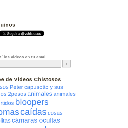
uinos
í los videos en tu email
be de
Videos Chistosos
sos
Peter capusotto y sus
animales
eos 2pesos
animales
bloopers
rtidos
caídas
omas
cosas
cámaras ocultas
litas