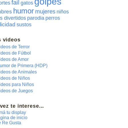
golpes
fail
ortes
gatos
humor
mujeres
bres
niños
s divertidos
parodia
perros
licidad
sustos
 videos
ideos de Terror
ideos de Fútbol
ideos de Amor
umor de Primera (HDP)
ideos de Animales
ideos de Niños
ideos para Niños
ideos de Juegos
 vez te interese...
má tu display
gina de inicio
 Re Gusta