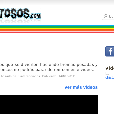
los que se divierten haciendo bromas pesadas y
Vid
tonces no podrás parar de reir con este video...
La me
1
, basado en
interacciones. Publicado:
14/01/2012
.
chist
ver más videos