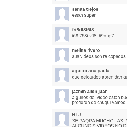
samta trejos
estan super
frt8r68t6t8
t68t768i vft8idt9ohg7
melina rivero
sus videos son re copados 
aguero ana paula
que pelotudes apren dan q
jazmin ailen juan
algunos del video estan bu
prefieren de chuqui vamos ¡¡
HTJ
SE PAQRA MUCHO LAS I
ALGUNOIS VIDEOS NO D