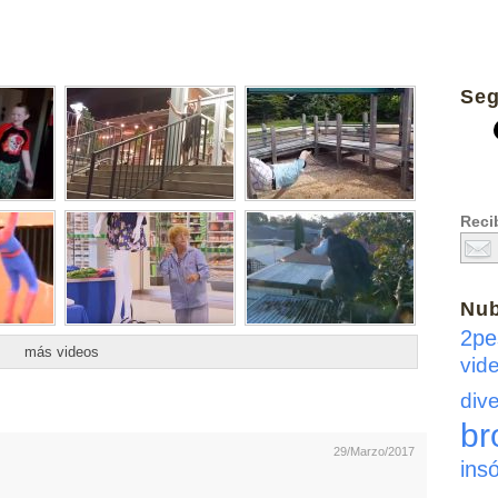
Seg
Recib
Nu
2pe
más videos
vid
dive
br
29/Marzo/2017
insó