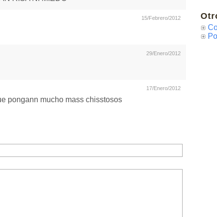
Otr
15/Febrero/2012
Co
Po
29/Enero/2012
17/Enero/2012
 que pongann mucho mass chisstosos