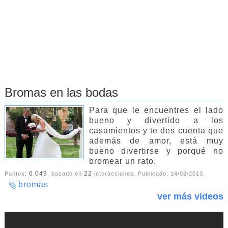
Bromas en las bodas
Para que le encuentres el lado
bueno y divertido a los
casamientos y te des cuenta que
además de amor, está muy
bueno divertirse y porqué no
bromear un rato.
0.049
22
Puntos:
, basado en
interacciones. Publicado:
14/02/2013
.
bromas
ver más videos