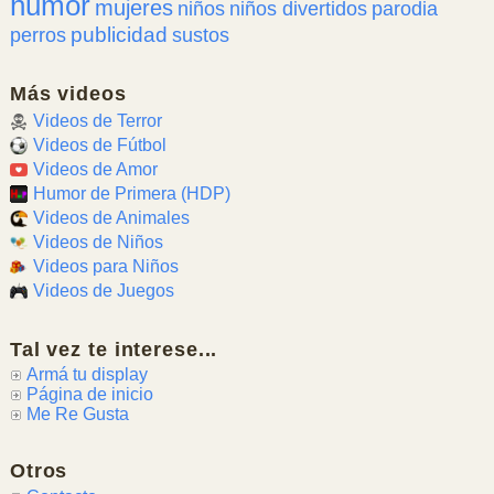
humor
mujeres
niños
niños divertidos
parodia
publicidad
perros
sustos
Más videos
Videos de Terror
Videos de Fútbol
Videos de Amor
Humor de Primera (HDP)
Videos de Animales
Videos de Niños
Videos para Niños
Videos de Juegos
Tal vez te interese...
Armá tu display
Página de inicio
Me Re Gusta
Otros