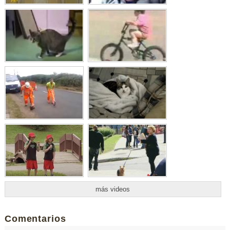
más videos
Comentarios