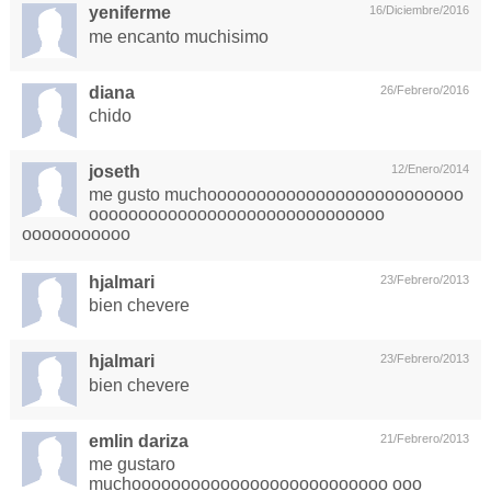
yeniferme
16/Diciembre/2016
me encanto muchisimo
diana
26/Febrero/2016
chido
joseth
12/Enero/2014
me gusto muchoooooooooooooooooooooooooo
oooooooooooooooooooooooooooooo
ooooooooooo
hjalmari
23/Febrero/2013
bien chevere
hjalmari
23/Febrero/2013
bien chevere
emlin dariza
21/Febrero/2013
me gustaro
muchoooooooooooooooooooooooooo ooo