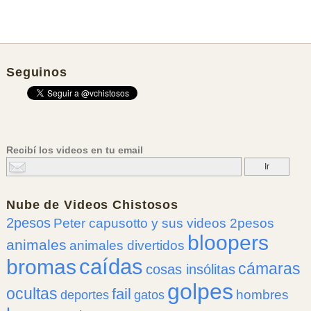
Seguinos
Recibí los videos en tu email
Nube de
Videos Chistosos
2pesos
Peter capusotto y sus videos 2pesos
bloopers
animales
animales divertidos
caídas
bromas
cámaras
cosas insólitas
golpes
ocultas
fail
hombres
deportes
gatos