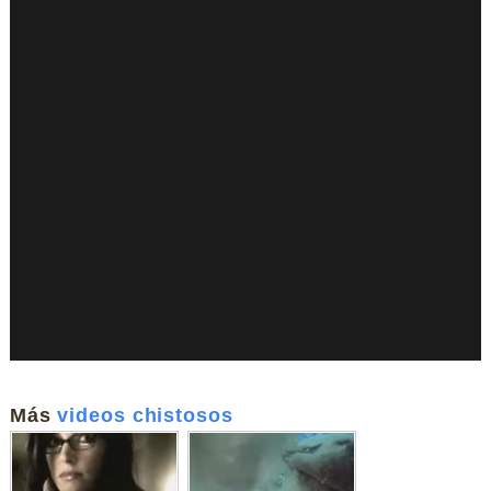
Más
videos chistosos