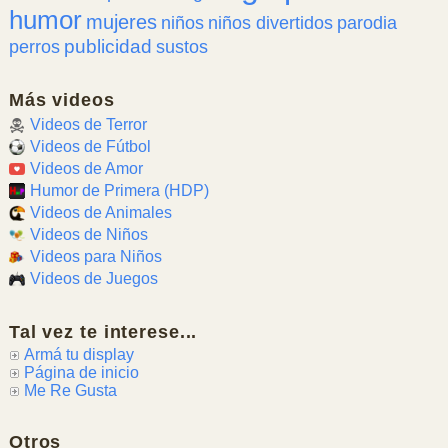
humor
mujeres
niños
niños divertidos
parodia
publicidad
perros
sustos
Más videos
Videos de Terror
Videos de Fútbol
Videos de Amor
Humor de Primera (HDP)
Videos de Animales
Videos de Niños
Videos para Niños
Videos de Juegos
Tal vez te interese...
Armá tu display
Página de inicio
Me Re Gusta
Otros