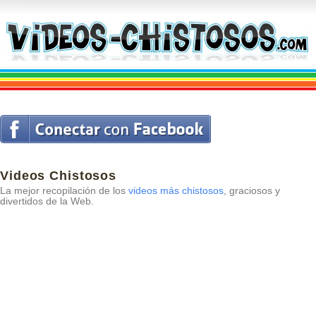
Videos Chistosos
La mejor recopilación de los
videos más chistosos
, graciosos y
divertidos de la Web.