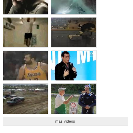
más videos