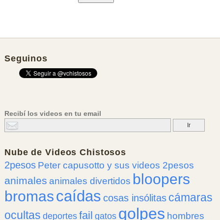
Seguinos
Recibí los videos en tu email
Nube de
Videos Chistosos
2pesos
Peter capusotto y sus videos 2pesos
bloopers
animales
animales divertidos
caídas
bromas
cámaras
cosas insólitas
golpes
ocultas
fail
hombres
deportes
gatos