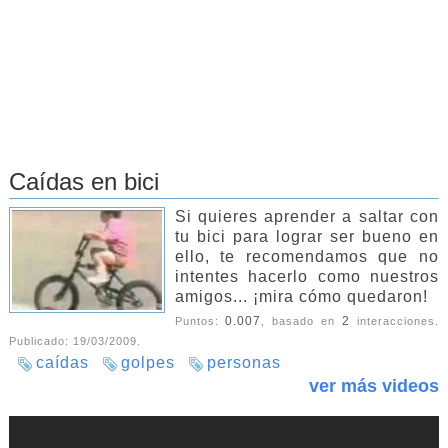
Caídas en bici
Si quieres aprender a saltar con
tu bici para lograr ser bueno en
ello, te recomendamos que no
intentes hacerlo como nuestros
amigos... ¡mira cómo quedaron!
0.007
2
Puntos:
, basado en
interacciones.
Publicado:
19/03/2009
.
caídas
golpes
personas
ver más videos