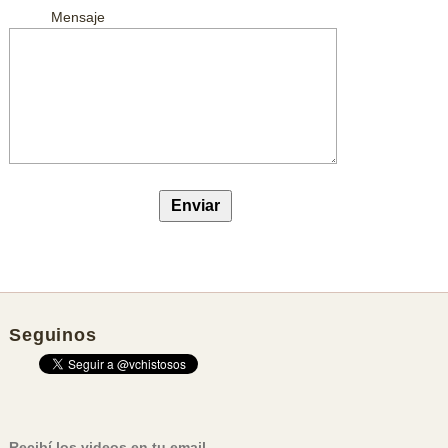
Mensaje
Seguinos
Recibí los videos en tu email