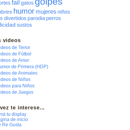
golpes
fail
ortes
gatos
humor
mujeres
bres
niños
s divertidos
parodia
perros
licidad
sustos
 videos
ideos de Terror
ideos de Fútbol
ideos de Amor
umor de Primera (HDP)
ideos de Animales
ideos de Niños
ideos para Niños
ideos de Juegos
 vez te interese...
má tu display
gina de inicio
 Re Gusta