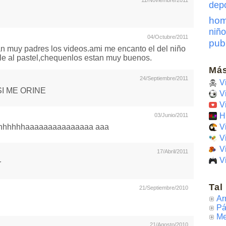
11/Noviembre/2011
dep
hom
niño
04/Octubre/2011
pub
n muy padres los videos.ami me encanto el del niño
le al pastel,chequenlos estan muy buenos.
Más
24/Septiembre/2011
V
I ME ORINE
V
V
H
03/Junio/2011
hhhhhhhhaaaaaaaaaaaaaaa aaa
V
V
V
17/Abril/2011
V
r
Tal
21/Septiembre/2010
Ar
Pá
Me
21/Agosto/2010