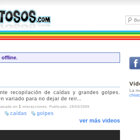
offline.
Vid
La me
nte recopilación de caídas y grandes golpes.
chist
n variado para no dejar de reir...
1
 basado en
interacciones. Publicado:
18/03/2009
.
s
caídas
golpes
ver más videos