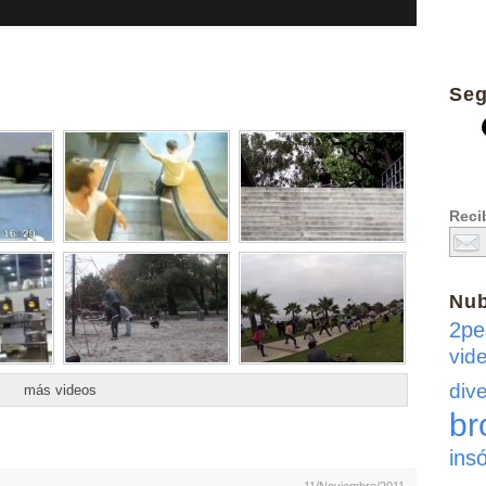
Seg
Recib
Nu
2pe
vid
dive
más videos
br
insó