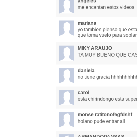
angeles
me encantan estos videos
mariana
yo tambien pienso que esta
que toma vuelo para soplar
MIKY ARAUJO
TA MUY BUENO QUE CAS
daniela
no tiene gracia hhhhhhh
carol
esta chirindongo esta supe
monse ratitonofegfdshf
holano pude entrar all
ARMANDOPANSAS