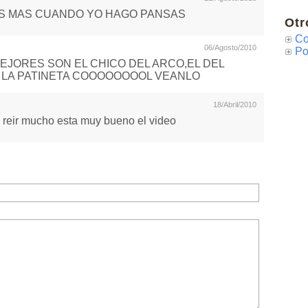
S MAS CUANDO YO HAGO PANSAS
Otr
Co
06/Agosto/2010
Po
EJORES SON EL CHICO DEL ARCO,EL DEL
E LA PATINETA COOOOOOOOL VEANLO
18/Abril/2010
 reir mucho esta muy bueno el video