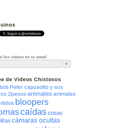
uinos
í los videos en tu email
be de
Videos Chistosos
sos
Peter capusotto y sus
animales
eos 2pesos
animales
bloopers
rtidos
caídas
omas
cosas
cámaras ocultas
litas