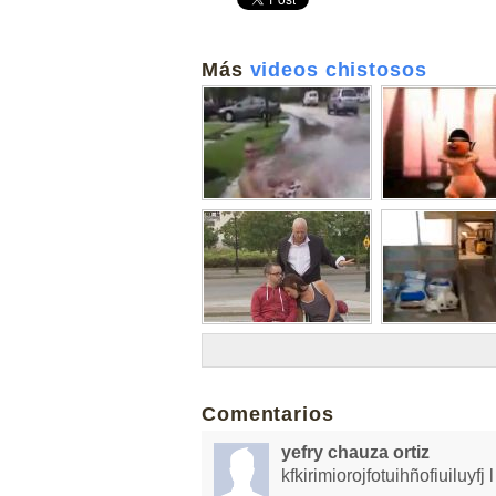
Más
videos chistosos
Comentarios
yefry chauza ortiz
kfkirimiorojfotuihñofiuiluyfj l