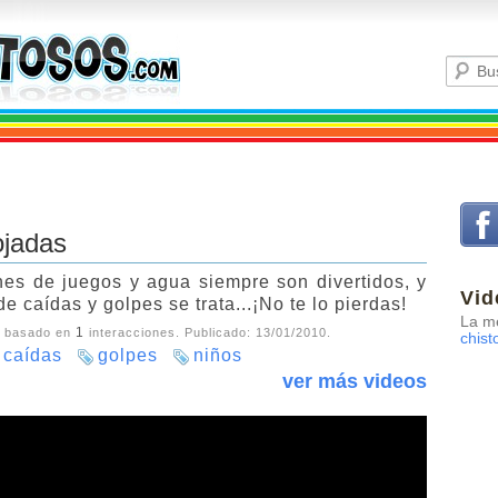
ojadas
es de juegos y agua siempre son divertidos, y
Vid
e caídas y golpes se trata...¡No te lo pierdas!
La me
1
, basado en
interacciones. Publicado:
13/01/2010
.
chist
caídas
golpes
niños
ver más videos