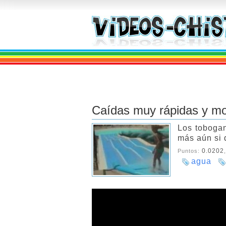
Caídas muy rápidas y m
Los tobogan
más aún si d
0.0202
Puntos:
agua