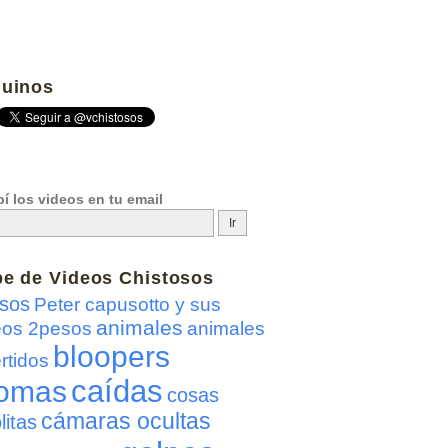
uinos
í los videos en tu email
be de
Videos Chistosos
sos
Peter capusotto y sus
animales
eos 2pesos
animales
bloopers
rtidos
caídas
omas
cosas
cámaras ocultas
litas