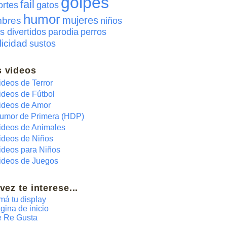
golpes
fail
ortes
gatos
humor
mujeres
bres
niños
s divertidos
parodia
perros
licidad
sustos
 videos
ideos de Terror
ideos de Fútbol
ideos de Amor
umor de Primera (HDP)
ideos de Animales
ideos de Niños
ideos para Niños
ideos de Juegos
 vez te interese...
má tu display
gina de inicio
 Re Gusta