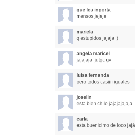
que les inporta
mensos jejeje
mariela
q estupidos jajaja :)
angela maricel
jajajaja ijutgc gv
luisa fernanda
pero todos casiiii iguales
joselin
esta bien chilo jajajajajaja
carla
esta buenicimo de loco ja