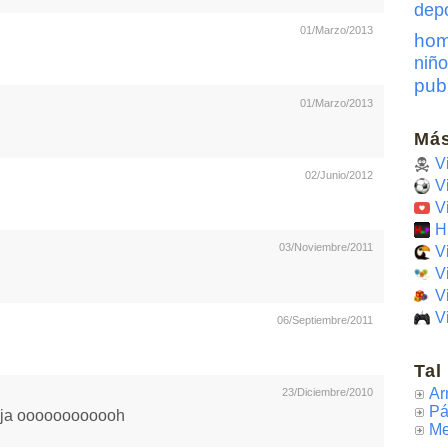
dep
01/Marzo/2013
hom
niño
pub
01/Marzo/2013
Más
V
02/Junio/2012
V
V
H
03/Noviembre/2011
V
V
V
V
06/Septiembre/2011
Tal
Ar
23/Diciembre/2010
Pá
jája oooooooooooh
Me