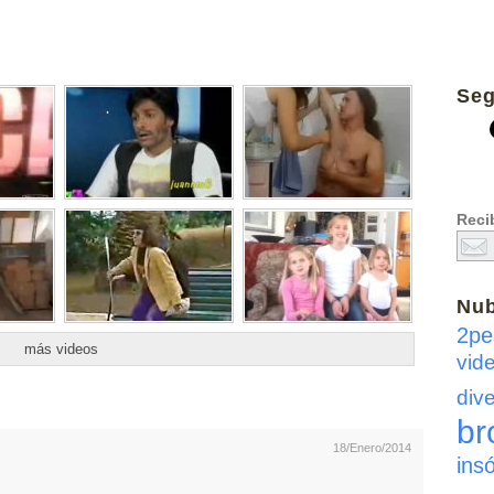
Seg
Recib
Nu
2pe
más videos
vid
dive
br
18/Enero/2014
insó