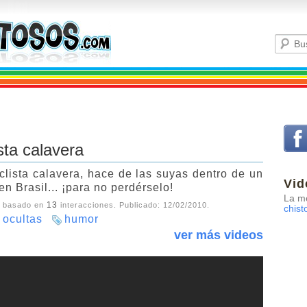
sta calavera
clista calavera, hace de las suyas dentro de un
Vid
n Brasil... ¡para no perdérselo!
La me
13
, basado en
interacciones. Publicado:
12/02/2010
.
chist
 ocultas
humor
ver más videos