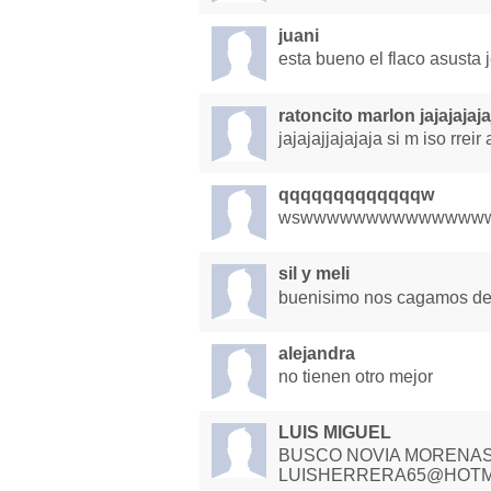
juani
esta bueno el flaco asusta j
ratoncito marlon jajajajaja
jajajajjajajaja si m iso rreir
qqqqqqqqqqqqqw
wswwwwwwwwwwwwww
sil y meli
buenisimo nos cagamos de
alejandra
no tienen otro mejor
LUIS MIGUEL
BUSCO NOVIA MORENAS
LUISHERRERA65@HOTM