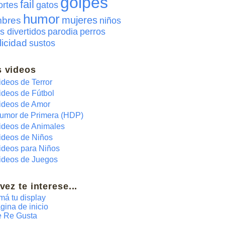
golpes
fail
ortes
gatos
humor
mujeres
bres
niños
s divertidos
parodia
perros
licidad
sustos
 videos
ideos de Terror
ideos de Fútbol
ideos de Amor
umor de Primera (HDP)
ideos de Animales
ideos de Niños
ideos para Niños
ideos de Juegos
 vez te interese...
má tu display
gina de inicio
 Re Gusta