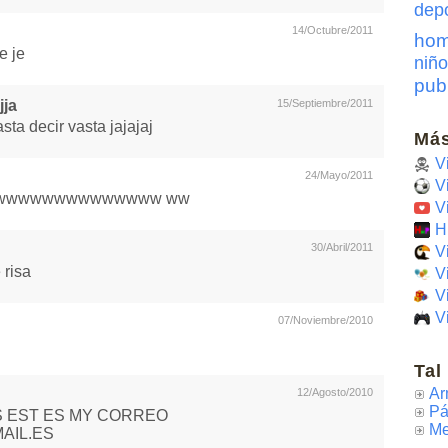
dep
14/Octubre/2011
hom
e je
niño
pub
jja
15/Septiembre/2011
 asta decir vasta jajajaj
Más
V
24/Mayo/2011
V
wwwwwwwwwwwwww ww
V
H
30/Abril/2011
V
 risa
V
V
V
07/Noviembre/2010
Tal
Ar
12/Agosto/2010
Pá
 EST ES MY CORREO
Me
AIL.ES