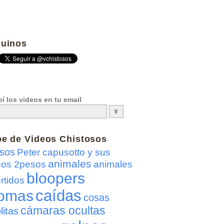
uinos
í los videos en tu email
be de
Videos Chistosos
sos
Peter capusotto y sus
animales
eos 2pesos
animales
bloopers
rtidos
caídas
omas
cosas
cámaras ocultas
litas