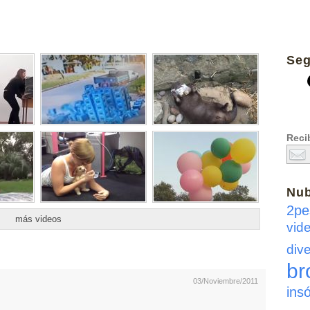
Seg
Recib
Nu
2pe
más videos
vid
dive
br
03/Noviembre/2011
insó