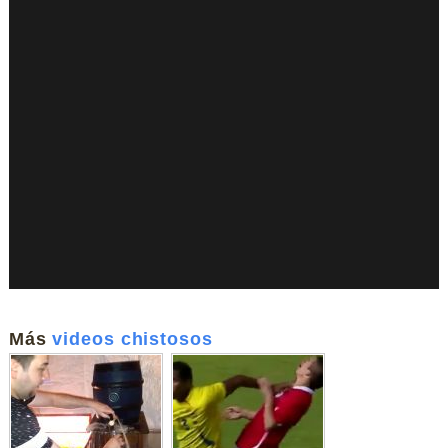
Más
videos chistosos