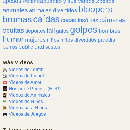
2pesos
Peter capusotto y sus videos 2pesos
bloopers
animales
animales divertidos
caídas
bromas
cámaras
cosas insólitas
golpes
ocultas
fail
hombres
deportes
gatos
humor
mujeres
niños
niños divertidos
parodia
publicidad
perros
sustos
Más videos
Videos de Terror
Videos de Fútbol
Videos de Amor
Humor de Primera (HDP)
Videos de Animales
Videos de Niños
Videos para Niños
Videos de Juegos
Tal vez te interese...