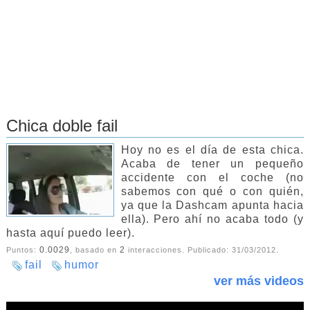
Chica doble fail
Hoy no es el día de esta chica.
Acaba de tener un pequeño
accidente con el coche (no
sabemos con qué o con quién,
ya que la Dashcam apunta hacia
ella). Pero ahí no acaba todo (y
hasta aquí puedo leer).
0.0029
2
Puntos:
, basado en
interacciones. Publicado:
31/03/2012
.
fail
humor
ver más videos