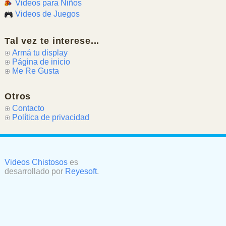
Videos para Niños
Videos de Juegos
Tal vez te interese...
Armá tu display
Página de inicio
Me Re Gusta
Otros
Contacto
Política de privacidad
Videos Chistosos
es
desarrollado por
Reyesoft
.