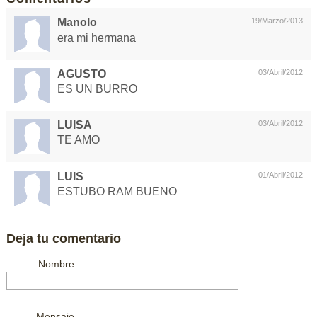
Manolo
19/Marzo/2013
era mi hermana
AGUSTO
03/Abril/2012
ES UN BURRO
LUISA
03/Abril/2012
TE AMO
LUIS
01/Abril/2012
ESTUBO RAM BUENO
Deja tu comentario
Nombre
Mensaje