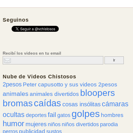
Seguinos
Recibí los videos en tu email
Nube de
Videos Chistosos
2pesos
Peter capusotto y sus videos 2pesos
bloopers
animales
animales divertidos
caídas
bromas
cámaras
cosas insólitas
golpes
ocultas
fail
hombres
deportes
gatos
humor
mujeres
niños
niños divertidos
parodia
publicidad
perros
sustos