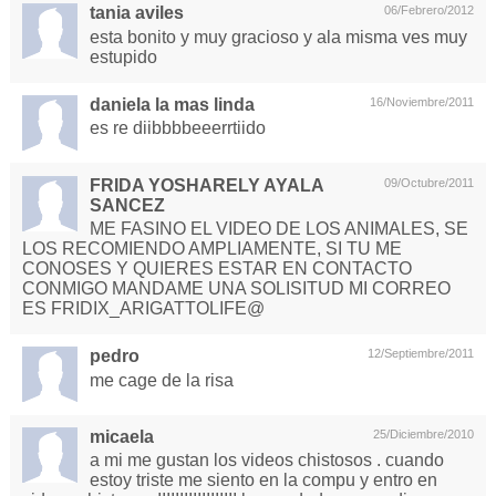
tania aviles
06/Febrero/2012
esta bonito y muy gracioso y ala misma ves muy
estupido
daniela la mas linda
16/Noviembre/2011
es re diibbbbeeerrtiido
FRIDA YOSHARELY AYALA
09/Octubre/2011
SANCEZ
ME FASINO EL VIDEO DE LOS ANIMALES, SE
LOS RECOMIENDO AMPLIAMENTE, SI TU ME
CONOSES Y QUIERES ESTAR EN CONTACTO
CONMIGO MANDAME UNA SOLISITUD MI CORREO
ES FRIDIX_ARIGATTOLIFE@
pedro
12/Septiembre/2011
me cage de la risa
micaela
25/Diciembre/2010
a mi me gustan los videos chistosos . cuando
estoy triste me siento en la compu y entro en