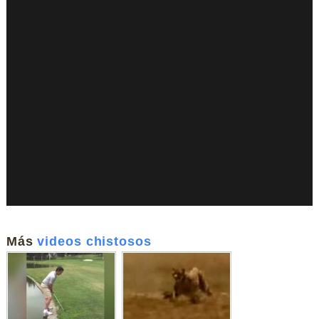
Más
videos chistosos