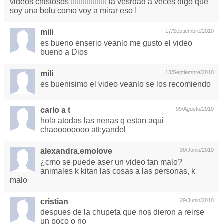
videos chistosos !!!!!!!!!!!!!!!!!! la vesrdad a veces digo que
soy una bolu como voy a mirar eso !
mili
17/Septiembre/2010
es bueno enserio veanlo me gusto el video
bueno a Dios
mili
13/Septiembre/2010
es buenisimo el video veanlo se los recomiendo
carlo a t
09/Agosto/2010
hola atodas las nenas q estan aqui
chaoooooooo att:yandel
alexandra.emolove
30/Junio/2010
¿cmo se puede aser un video tan malo?
animales k kitan las cosas a las personas, k
malo
cristian
29/Junio/2010
despues de la chupeta que nos dieron a reirse
un poco o no