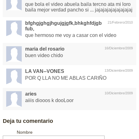
que bola el video abuela baila tercno ata mi loro
baila mejor verdad pancho si ... jajajajajajajajajaj
bfghgjghgjhgujgjgfk,bhkghfdjgb
21/Febrero/2010
fub,
que hermoso me voy a casar con el video
maria del rosario
16/Diciembre/2009
buen video chido
LA VAN--VONES
13/Diciembre/2009
POR Q LLA NO ME ABLAS CARIÑO
aries
10/Diciembre/2009
aiiis diooos k dooLoor
Deja tu comentario
Nombre