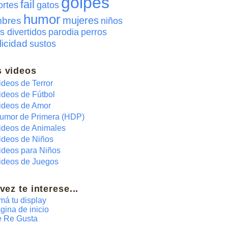
golpes
fail
ortes
gatos
humor
mujeres
bres
niños
s divertidos
parodia
perros
licidad
sustos
 videos
ideos de Terror
ideos de Fútbol
ideos de Amor
umor de Primera (HDP)
ideos de Animales
ideos de Niños
ideos para Niños
ideos de Juegos
 vez te interese...
má tu display
gina de inicio
 Re Gusta