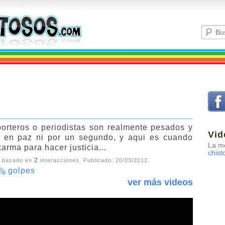
orteros o periodistas son realmente pesados y
Vid
n en paz ni por un segundo, y aqui es cuando
La me
arma para hacer justicia...
chist
2
, basado en
interacciones. Publicado:
20/03/2012
.
golpes
ver más videos