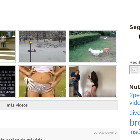
Seg
Recib
Nu
2pe
vid
más videos
dive
br
insó
22/Marzo/2012