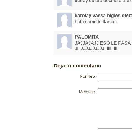
freddy quiero decirte q eres
karolay vaesa bigles oter
hola como te llamas
PALOMITA
JAJJAJAJJ ESO LE PAS
JIIIJJJJJJJJJJIIIIIIIIIIII
Deja tu comentario
Nombre
Mensaje