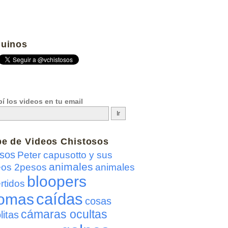
uinos
í los videos en tu email
be de
Videos Chistosos
sos
Peter capusotto y sus
animales
eos 2pesos
animales
bloopers
rtidos
caídas
omas
cosas
cámaras ocultas
litas