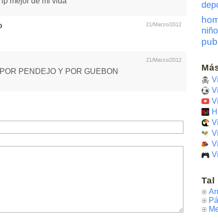
 lp mejor de mi vida
dep
hom
o
21/Marzo/2012
niño
pub
21/Marzo/2012
Más
A POR PENDEJO Y POR GUEBON
V
V
V
H
V
V
V
V
Tal
Ar
Pá
Me