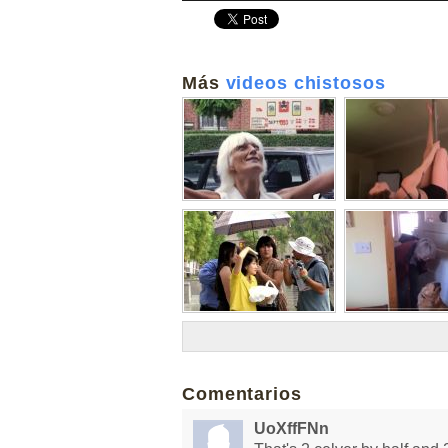
Más
videos chistosos
Comentarios
UoXffFNn