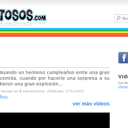
tejando un hermoso cumpleaños entre una gran
Vid
a comida, cuando por hacerle una sorpresa a su
La me
 dieron una gran explosión...
chist
3
, basado en
interacciones. Publicado:
27/12/2010
.
ños
ver más videos