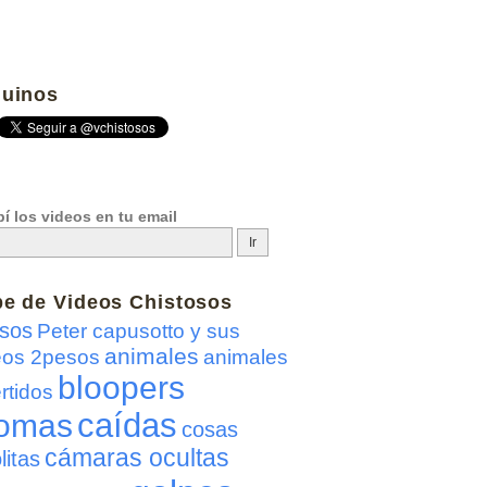
uinos
í los videos en tu email
be de
Videos Chistosos
sos
Peter capusotto y sus
animales
eos 2pesos
animales
bloopers
rtidos
caídas
omas
cosas
cámaras ocultas
litas