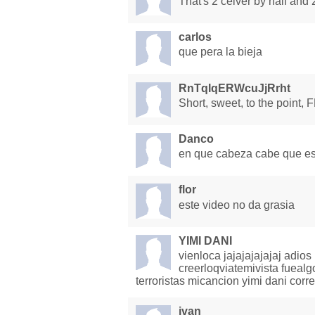
That's 2 celver by half and
carlos
que pera la bieja
RnTqIqERWcuJjRrht
Short, sweet, to the point,
Danco
en que cabeza cabe que es
flor
este video no da grasia
YIMI DANI
vienloca jajajajajajaj adio
creerloqviatemivista fueal
terroristas micancion yimi dani cor
ivan