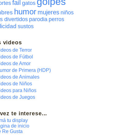
golpes
fail
ortes
gatos
humor
mujeres
bres
niños
s divertidos
parodia
perros
licidad
sustos
 videos
ideos de Terror
ideos de Fútbol
ideos de Amor
umor de Primera (HDP)
ideos de Animales
ideos de Niños
ideos para Niños
ideos de Juegos
 vez te interese...
má tu display
gina de inicio
 Re Gusta