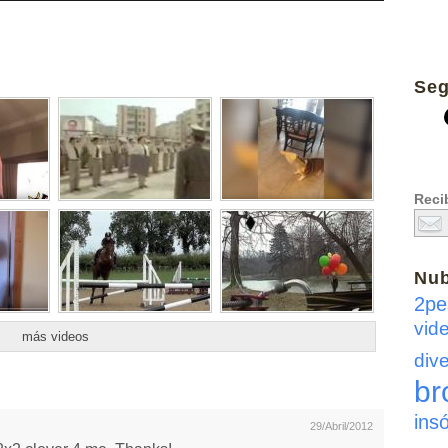
Seg
Recib
Nu
2pe
vid
más videos
dive
br
insó
29/Abril/2012