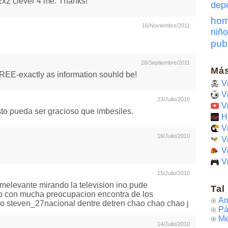
 2x2 clever 4 me. Thanks!
dep
hom
16/Noviembre/2011
niño
pub
28/Septiembre/2011
Más
 FREE-exactly as information souhld be!
V
V
23/Julio/2010
V
to pueda ser gracioso que imbesiles.
H
V
16/Julio/2010
V
V
V
15/Julio/2010
s melevante mirando la television ino pude
Tal
go con mucha preocupacion encontra de los
Ar
reo steven_27nacional dentre detren chao chao chao j
Pá
Me
14/Julio/2010