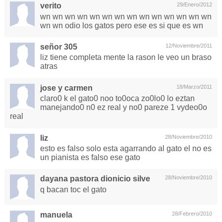
verito
29/Enero/2012
wn wn wn wn wn wn wn wn wn wn wn wn wn wn
wn wn odio los gatos pero ese es si que es wn
señor 305
12/Noviembre/2011
liz tiene completa mente la rason le veo un braso
atras
jose y carmen
18/Marzo/2011
claro0 k el gato0 noo to0oca zo0lo0 lo eztan
manejando0 n0 ez real y no0 pareze 1 vydeo0o
real
liz
28/Noviembre/2010
esto es falso solo esta agarrando al gato el no es
un pianista es falso ese gato
dayana pastora dionicio silve
28/Noviembre/2010
q bacan toc el gato
manuela
28/Febrero/2010