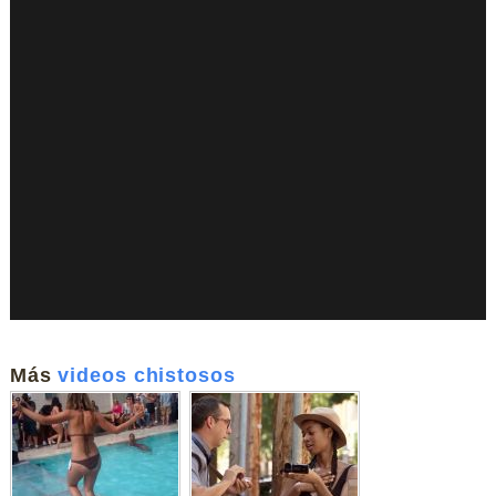
Más
videos chistosos