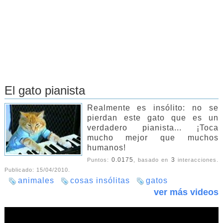
El gato pianista
Realmente es insólito: no se
pierdan este gato que es un
verdadero pianista... ¡Toca
mucho mejor que muchos
humanos!
0.0175
3
Puntos:
, basado en
interacciones.
Publicado:
15/04/2010
.
animales
cosas insólitas
gatos
ver más videos