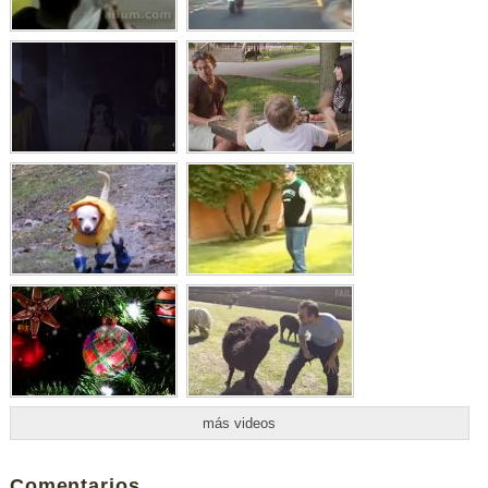
más videos
Comentarios