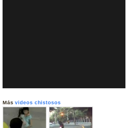
Más
videos chistosos