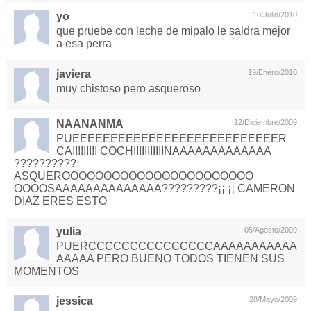
yo
10/Julio/2010
que pruebe con leche de mipalo le saldra mejor
a esa perra
javiera
19/Enero/2010
muy chistoso pero asqueroso
NAANANMA
12/Diciembre/2009
PUEEEEEEEEEEEEEEEEEEEEEEEEEEER
CA!!!!!!!!! COCHIIIIIIIIIIINAAAAAAAAAAAAA
??????????
ASQUEROOOOOOOOOOOOOOOOOOOOOOO
OOOOSAAAAAAAAAAAAAA?????????¡¡ ¡¡ CAMERON
DIAZ ERES ESTO
yulia
05/Agosto/2009
PUERCCCCCCCCCCCCCCCAAAAAAAAAAA
AAAAA PERO BUENO TODOS TIENEN SUS
MOMENTOS
jessica
28/Mayo/2009