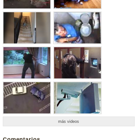
más videos
Comentarios