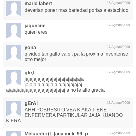
mario labert
18/Agosto/2009
deverian poner mas bariedad porfas a estachido
jaqueline
17/Agosto/2009
quien eres
yona
17/Agosto/2009
q video tan gallo vale.. pa la proxima inventense
otro mejor
gfe,l
17/Agosto/2009
jajajajajajajajajajajajajajaja
jajajajajajajjajajajajajajajaj
ajajajajajajajajajajajajajajaj a no le allo gracia
gErAl
16/Agosto/2009
AHH POBRESITO VEA K AKA TIENE
ENFERMERA PARTIKULAR JAJA KUANDO
KIERA
Meluushii (L (aca meli_99_p
16/Agosto/2009