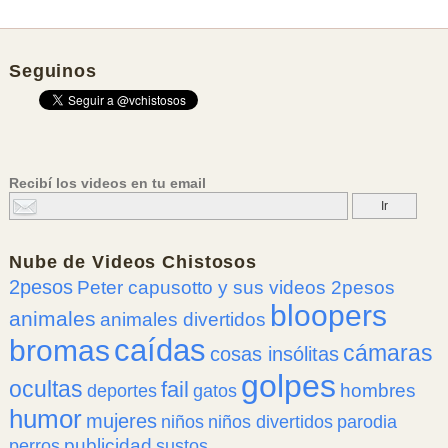
Seguinos
Recibí los videos en tu email
Nube de
Videos Chistosos
2pesos
Peter capusotto y sus videos 2pesos
bloopers
animales
animales divertidos
caídas
bromas
cámaras
cosas insólitas
golpes
ocultas
fail
hombres
deportes
gatos
humor
mujeres
niños
niños divertidos
parodia
publicidad
perros
sustos