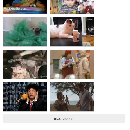
más videos