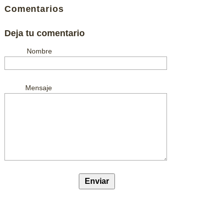
Comentarios
Deja tu comentario
Nombre
Mensaje