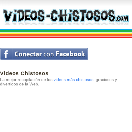
Videos Chistosos
La mejor recopilación de los
videos más chistosos
, graciosos y
divertidos de la Web.