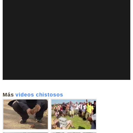
Más
videos chistosos