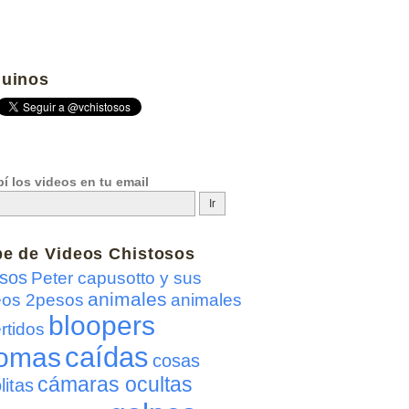
uinos
í los videos en tu email
be de
Videos Chistosos
sos
Peter capusotto y sus
animales
eos 2pesos
animales
bloopers
rtidos
caídas
omas
cosas
cámaras ocultas
litas