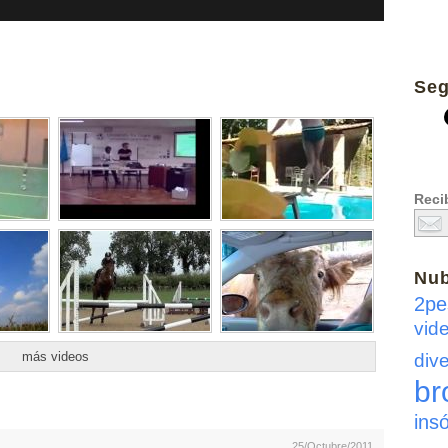
Seg
Recib
Nu
2pe
vid
más videos
dive
br
insó
25/Octubre/2011