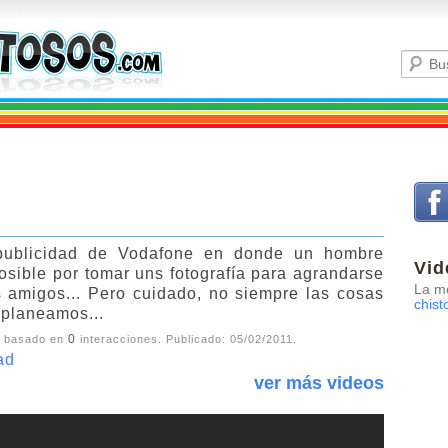
publicidad de Vodafone en donde un hombre
Vid
osible por tomar uns fotografía para agrandarse
La me
s amigos... Pero cuidado, no siempre las cosas
chist
planeamos...
0
, basado en
interacciones. Publicado:
05/02/2011
.
ad
ver más videos