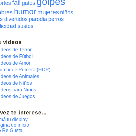
golpes
fail
ortes
gatos
humor
mujeres
bres
niños
s divertidos
parodia
perros
licidad
sustos
 videos
ideos de Terror
ideos de Fútbol
ideos de Amor
umor de Primera (HDP)
ideos de Animales
ideos de Niños
ideos para Niños
ideos de Juegos
 vez te interese...
má tu display
gina de inicio
 Re Gusta