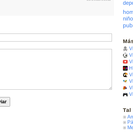
dep
hom
niño
pub
Más
V
V
V
H
V
V
V
V
Tal
Ar
Pá
Me