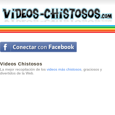
Videos Chistosos
La mejor recopilación de los
videos más chistosos
, graciosos y
divertidos de la Web.