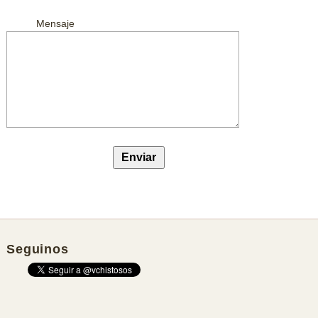
Mensaje
Seguinos