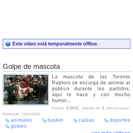
Este video está temporalmente offline.
Golpe de mascota
La mascota de los Toronto
Raptors se encarga de animar al
público durante los partidos,
aquí lo hace y con mucho
humor...
0.0011
2
Puntos:
, basado en
interacciones.
Publicado:
21/01/2011
.
animales
basket
caídas
deportes
golpes