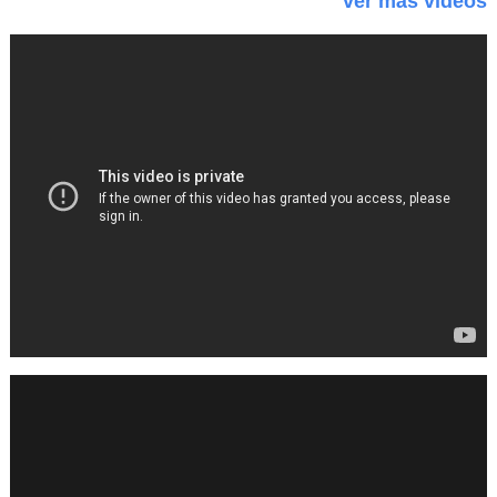
ver más videos