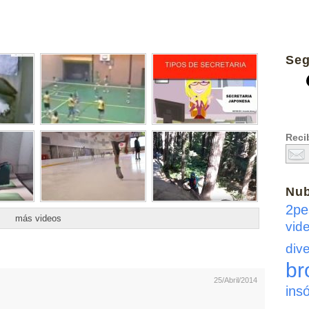
Seg
Recib
Nu
2pe
más videos
vid
dive
br
25/Abril/2014
insó