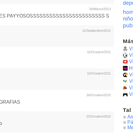
dep
16/Marzo/2013
hom
ULES PAYYOSOSSSSSSSSSSSSSSSSSSSSSSS S
niño
pub
11/Septiembre/2012
Más
V
11/Octubre/2011
V
V
H
11/Octubre/2011
V
V
V
V
26/Octubre/2010
GRAFIAS
Tal
Ar
22/Octubre/2010
Pá
o
Me