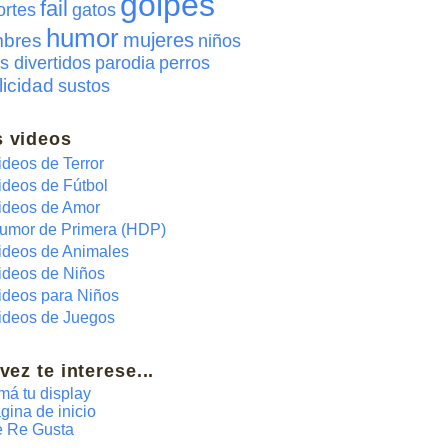
golpes
fail
ortes
gatos
humor
mujeres
bres
niños
s divertidos
parodia
perros
licidad
sustos
 videos
ideos de Terror
ideos de Fútbol
ideos de Amor
umor de Primera (HDP)
ideos de Animales
ideos de Niños
ideos para Niños
ideos de Juegos
 vez te interese...
má tu display
gina de inicio
 Re Gusta