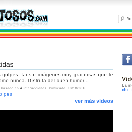
tidas
 golpes, fails e imágenes muy graciosas que te
Vid
como nunca. Disfruta del buen humor...
La me
4
, basado en
interacciones. Publicado:
18/10/2010
.
chist
olpes
ver más videos