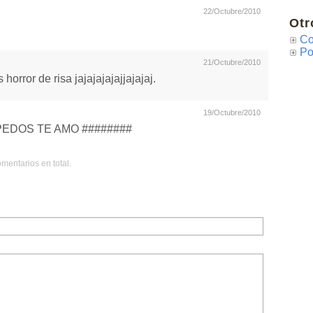
22/Octubre/2010
Otr
Co
Po
21/Octubre/2010
horror de risa jajajajajajjajajaj.
19/Octubre/2010
PEDOS TE AMO ########
mentarios en total.