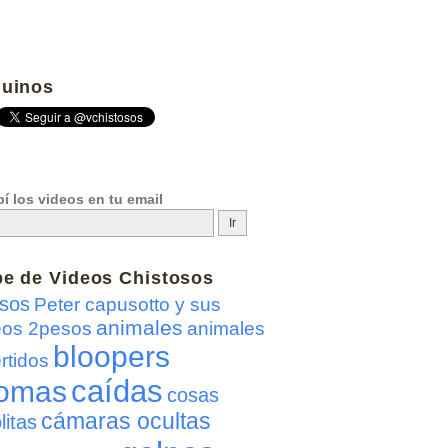
uinos
í los videos en tu email
be de
Videos Chistosos
sos
Peter capusotto y sus
animales
eos 2pesos
animales
bloopers
rtidos
caídas
omas
cosas
cámaras ocultas
litas