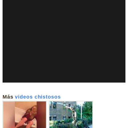
Más
videos chistosos