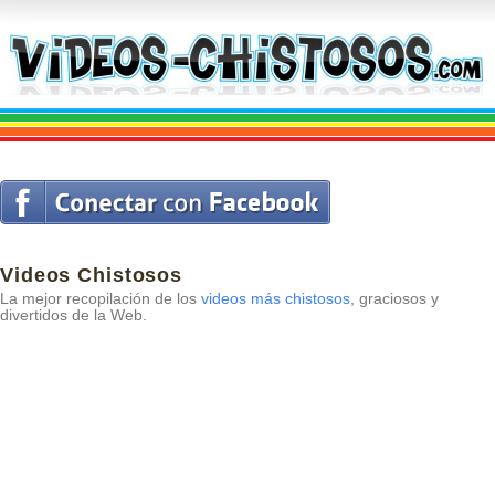
Videos Chistosos
La mejor recopilación de los
videos más chistosos
, graciosos y
divertidos de la Web.