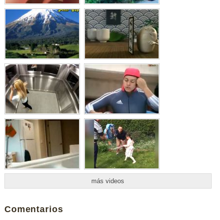
más videos
Comentarios