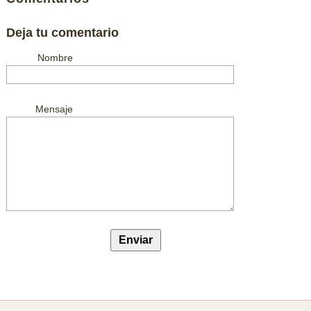
Deja tu comentario
Nombre
Mensaje