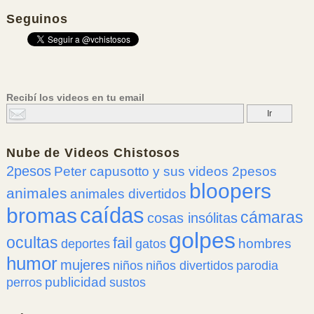
Seguinos
Recibí los videos en tu email
Nube de
Videos Chistosos
2pesos
Peter capusotto y sus videos 2pesos
bloopers
animales
animales divertidos
caídas
bromas
cámaras
cosas insólitas
golpes
ocultas
fail
hombres
deportes
gatos
humor
mujeres
niños
niños divertidos
parodia
publicidad
perros
sustos