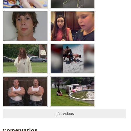
más videos
Comentarios