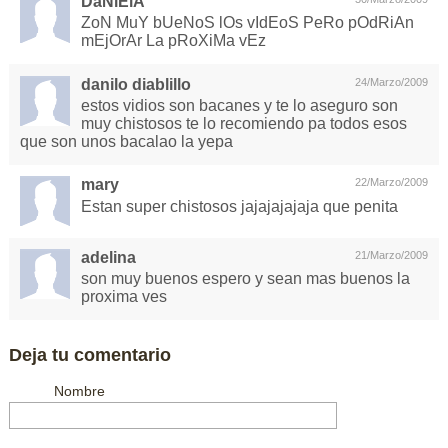
DaNiElA
ZoN MuY bUeNoS lOs vIdEoS PeRo pOdRiAn
mEjOrAr La pRoXiMa vEz
danilo diablillo
24/Marzo/2009
estos vidios son bacanes y te lo aseguro son
muy chistosos te lo recomiendo pa todos esos
que son unos bacalao la yepa
mary
22/Marzo/2009
Estan super chistosos jajajajajaja que penita
adelina
21/Marzo/2009
son muy buenos espero y sean mas buenos la
proxima ves
Deja tu comentario
Nombre