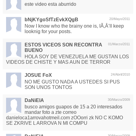
este video esta aburrido
bNjKYgoSfTzEvkXQgB
20/Mayo/2011
Now I know who the brainy one is, IÃ‚Â’ll keep
looknig for your posts.
ESTOS VICEOS SON RECONTRA
01/Marzo/2011
BUENO
HOLA SOY DE VENEZUELA ME GUSTAN LOS
VIDEOS DE CHISTE Y MAS AUN DE TERROR
JOSUE FoX
24/Abril/2010
NO ME GUSTO NADA A USTEDES SI PUS
SON UNOS TONTOS
DaNiElA
30/Marzo/2009
busco amigos guapos de 15 a 20 interesados
mandar foto a zte correo
danieloca1arrovahotmeil.com zOOorri zk NO C KOMO
SE ZKRIVE L ARROVA N MI COMPU
30/Marzo/2009