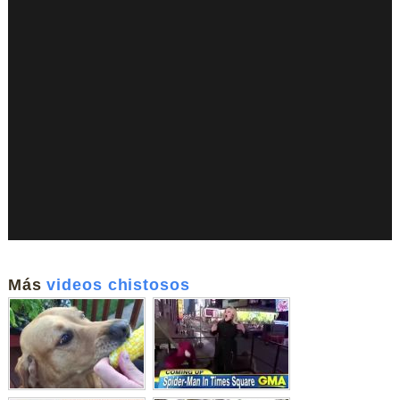
Más
videos chistosos