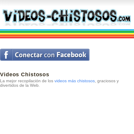
Videos Chistosos
La mejor recopilación de los
videos más chistosos
, graciosos y
divertidos de la Web.