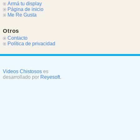
Armá tu display
Página de inicio
Me Re Gusta
Otros
Contacto
Política de privacidad
Videos Chistosos
es
desarrollado por
Reyesoft
.