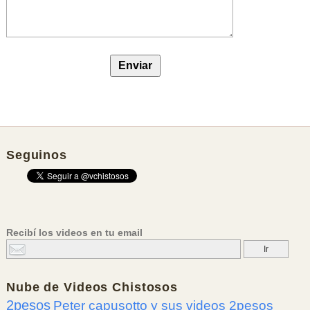
Seguinos
Recibí los videos en tu email
Nube de
Videos Chistosos
2pesos
Peter capusotto y sus videos 2pesos