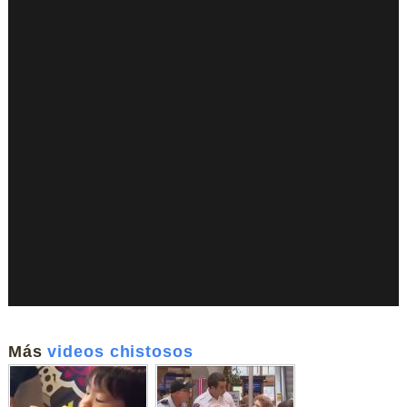
Más
videos chistosos