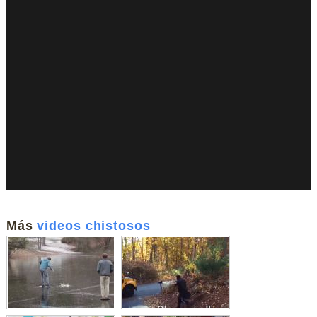
Más
videos chistosos