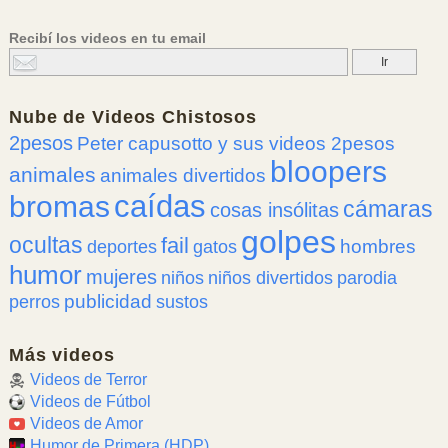
Recibí los videos en tu email
Nube de
Videos Chistosos
2pesos
Peter capusotto y sus videos 2pesos
bloopers
animales
animales divertidos
caídas
bromas
cámaras
cosas insólitas
golpes
ocultas
fail
hombres
deportes
gatos
humor
mujeres
niños
niños divertidos
parodia
publicidad
perros
sustos
Más videos
Videos de Terror
Videos de Fútbol
Videos de Amor
Humor de Primera (HDP)