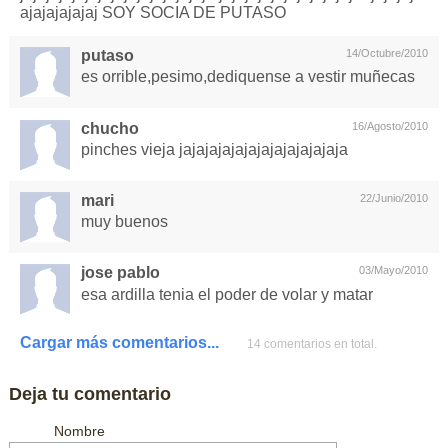
ajajajajajaj SOY SOCIA DE PUTASO
putaso
14/Octubre/2010
es orrible,pesimo,dediquense a vestir muñecas
chucho
16/Agosto/2010
pinches vieja jajajajajajajajajajajajaja
mari
22/Junio/2010
muy buenos
jose pablo
03/Mayo/2010
esa ardilla tenia el poder de volar y matar
Cargar más comentarios...
14 comentarios en total.
Deja tu comentario
Nombre