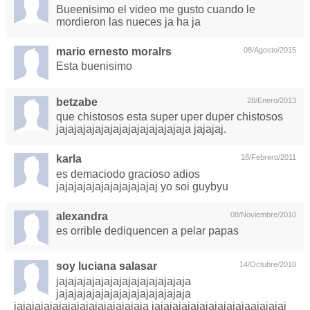
Bueenisimo el video me gusto cuando le
mordieron las nueces ja ha ja
mario ernesto moralrs
08/Agosto/2015
Esta buenisimo
betzabe
28/Enero/2013
que chistosos esta super uper duper chistosos
jajajajajajajajajajajajajajaja jajajaj.
karla
18/Febrero/2011
es demaciodo gracioso adios
jajajajajajajajajajajaj yo soi guybyu
alexandra
08/Noviembre/2010
es orrible dediquencen a pelar papas
soy luciana salasar
14/Octubre/2010
jajajajajajajajajajajajajajaja
jajajajajajajajajajajajajajaja
jajajajajajajajajajajajajajaja jajajajajajajajajajajaajajajaj