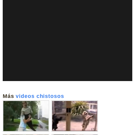
Más
videos chistosos