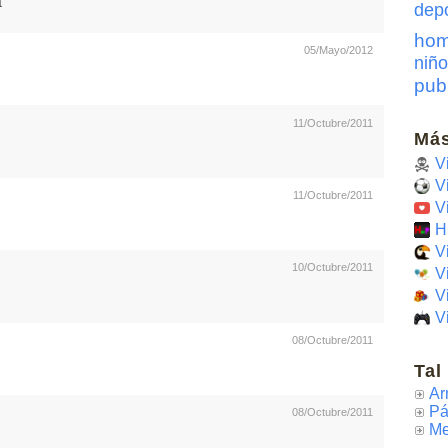
a
dep
hom
05/Mayo/2012
niño
pub
11/Octubre/2011
Más
V
V
11/Octubre/2011
V
H
V
10/Octubre/2011
V
V
V
08/Octubre/2011
Tal
Ar
Pá
08/Octubre/2011
Me