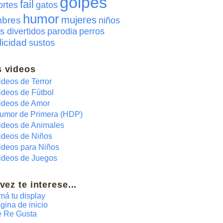
golpes
fail
ortes
gatos
humor
mujeres
bres
niños
s divertidos
parodia
perros
licidad
sustos
 videos
ideos de Terror
ideos de Fútbol
ideos de Amor
umor de Primera (HDP)
ideos de Animales
ideos de Niños
ideos para Niños
ideos de Juegos
 vez te interese...
má tu display
gina de inicio
 Re Gusta