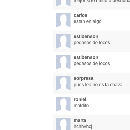
mejor si lo hasiera desnud
carlos
estan en algo
estibenson
pedasos de locos
estibenson
pedasos de locos
sorpresa
pues fea no es la chava
roniel
maldito
marta
hchhvhcj