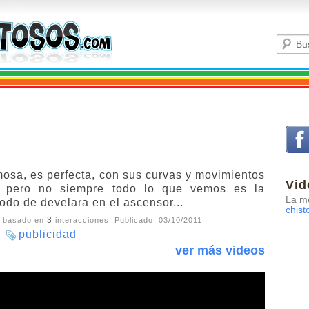
mosa, es perfecta, con sus curvas y movimientos
Vid
, pero no siempre todo lo que vemos es la
La me
Todo de develara en el ascensor...
chist
3
, basado en
interacciones. Publicado:
03/10/2011
.
publicidad
ver más videos