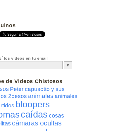
uinos
í los videos en tu email
be de
Videos Chistosos
sos
Peter capusotto y sus
animales
eos 2pesos
animales
bloopers
rtidos
caídas
omas
cosas
cámaras ocultas
litas