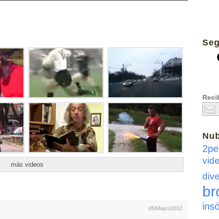
Seg
Recib
Nu
2pe
vid
más videos
dive
br
insó
05/Mayo/2012