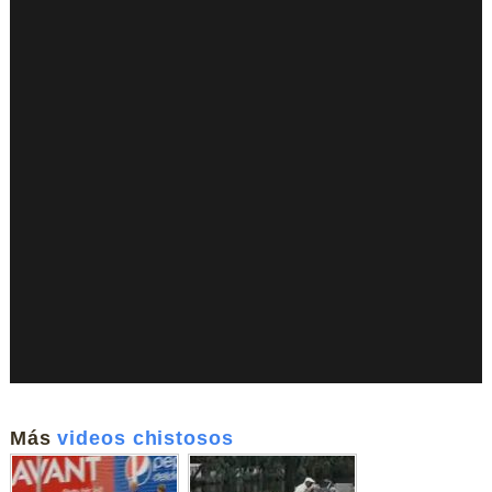
Más
videos chistosos