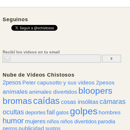
Seguinos
Recibí los videos en tu email
Nube de
Videos Chistosos
2pesos
Peter capusotto y sus videos 2pesos
bloopers
animales
animales divertidos
caídas
bromas
cámaras
cosas insólitas
golpes
ocultas
fail
hombres
deportes
gatos
humor
mujeres
niños
niños divertidos
parodia
publicidad
perros
sustos