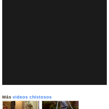
Más
videos chistosos