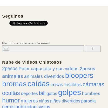
Seguinos
Recibí los videos en tu email
Nube de
Videos Chistosos
2pesos
Peter capusotto y sus videos 2pesos
bloopers
animales
animales divertidos
caídas
bromas
cámaras
cosas insólitas
golpes
ocultas
fail
hombres
deportes
gatos
humor
mujeres
niños
niños divertidos
parodia
publicidad
perros
sustos