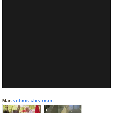
Más
videos chistosos