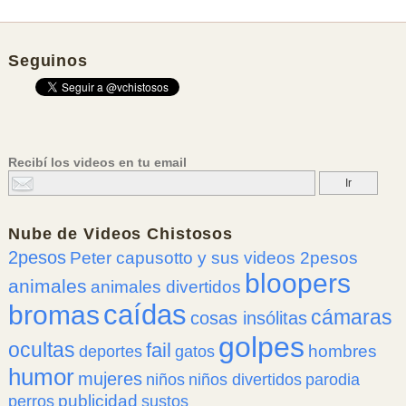
Seguinos
Recibí los videos en tu email
Nube de
Videos Chistosos
2pesos
Peter capusotto y sus videos 2pesos
bloopers
animales
animales divertidos
caídas
bromas
cámaras
cosas insólitas
golpes
ocultas
fail
hombres
deportes
gatos
humor
mujeres
niños
niños divertidos
parodia
publicidad
perros
sustos