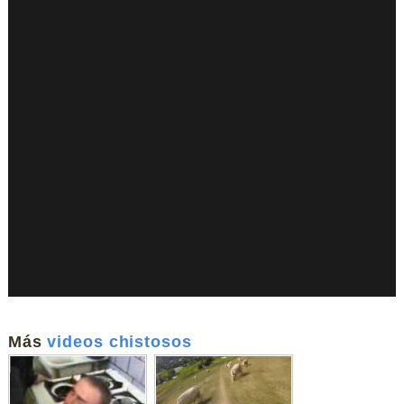
Más
videos chistosos