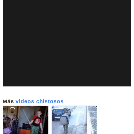
Más
videos chistosos