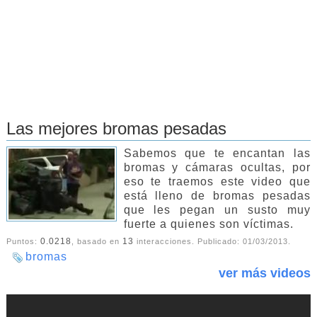
Las mejores bromas pesadas
Sabemos que te encantan las
bromas y cámaras ocultas, por
eso te traemos este video que
está lleno de bromas pesadas
que les pegan un susto muy
fuerte a quienes son víctimas.
0.0218
13
Puntos:
, basado en
interacciones. Publicado:
01/03/2013
.
bromas
ver más videos