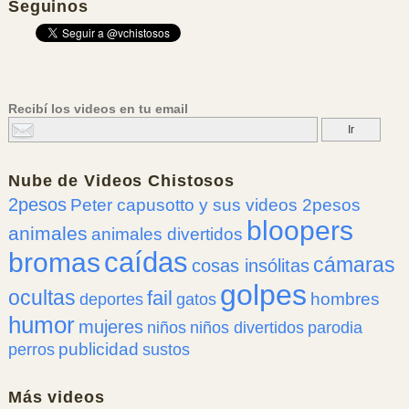
Seguinos
Recibí los videos en tu email
Nube de
Videos Chistosos
2pesos
Peter capusotto y sus videos 2pesos
bloopers
animales
animales divertidos
caídas
bromas
cámaras
cosas insólitas
golpes
ocultas
fail
hombres
deportes
gatos
humor
mujeres
niños
niños divertidos
parodia
publicidad
perros
sustos
Más videos