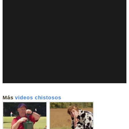
Más
videos chistosos